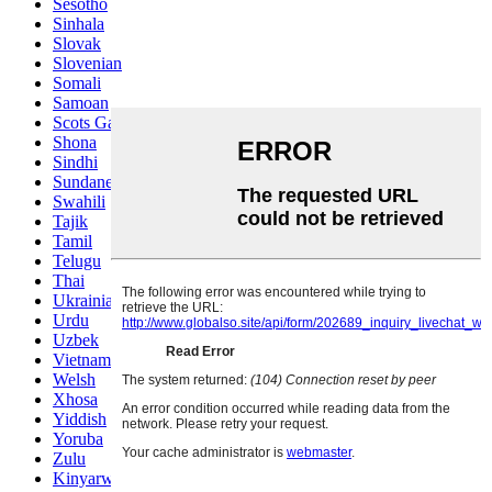
Sesotho
Sinhala
Slovak
Slovenian
Somali
Samoan
Scots Gaelic
Shona
Sindhi
Sundanese
Swahili
Tajik
Tamil
Telugu
Thai
Ukrainian
Urdu
Uzbek
Vietnamese
Welsh
Xhosa
Yiddish
Yoruba
Zulu
Kinyarwanda