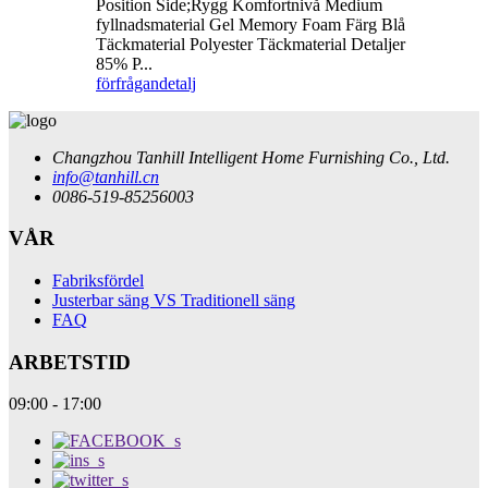
Position Side;Rygg Komfortnivå Medium
fyllnadsmaterial Gel Memory Foam Färg Blå
Täckmaterial Polyester Täckmaterial Detaljer
85% P...
förfrågan
detalj
Changzhou Tanhill Intelligent Home Furnishing Co., Ltd.
info@tanhill.cn
0086-519-85256003
VÅR
Fabriksfördel
Justerbar säng VS Traditionell säng
FAQ
ARBETSTID
09:00 - 17:00