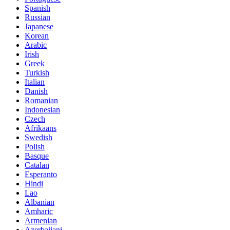
Spanish
Russian
Japanese
Korean
Arabic
Irish
Greek
Turkish
Italian
Danish
Romanian
Indonesian
Czech
Afrikaans
Swedish
Polish
Basque
Catalan
Esperanto
Hindi
Lao
Albanian
Amharic
Armenian
Azerbaijani