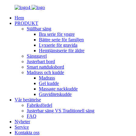
Hem
PRODUKT
Ställbar säng
Bra serie för yngre
Bättre serie för familjen
Lyxserie för gravida
Hemtjänstserie för äldre
Sänggavel
Justerbart bord
Smart nattduksbord
Madrass och kudde
Madrass
Gel kudde
Massage nackkudde
Graviditetskudde
Vår berättelse
Fabriksfördel
Justerbar säng VS Traditionell säng
FAQ
Nyheter
Service
Kontakta oss