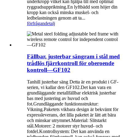
underkropp vilket kan hjälpa till med optimal
ryggradsuppriktning.En lyftbädd som höjer din
kropp kan också minska muskel- och
ledbelastningen genom att ta...
förfrågan
detalj
Fällbar, justerbar sängram i stål med
trådlös fjärrkontroll för oberoende
kontroll—GF102
Tanhill justerbar säng Detta är en produkt i GF-
serien, vi kallar den GF102.Det kan vara en
grundläggande metallfällbar elektrisk justerbar
bas med justering av huvud och
fot.Grundläggande funktionsstruktur:
Vikning.Paketets vikbara design är bekvämt för
expressleverans, det lilla paketet är lätt att bära
och minskar utrymmet.Material: Slitstarkt
stål.Motorer: 2 motorer styr huvud- och
fotdel.Kontrollsystem: Det kan använda en
trådbunden fjärrkontroll, kan också fungera med