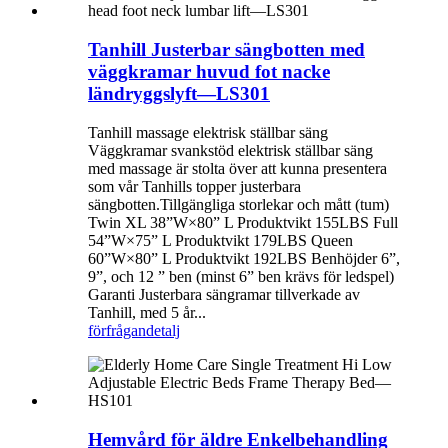
Tanhill Justerbar sängbotten med
väggkramar huvud fot nacke
ländryggslyft—LS301
Tanhill massage elektrisk ställbar säng
Väggkramar svankstöd elektrisk ställbar säng
med massage är stolta över att kunna presentera
som vår Tanhills topper justerbara
sängbotten.Tillgängliga storlekar och mått (tum)
Twin XL 38”W×80” L Produktvikt 155LBS Full
54”W×75” L Produktvikt 179LBS Queen
60”W×80” L Produktvikt 192LBS Benhöjder 6”,
9”, och 12 ” ben (minst 6” ben krävs för ledspel)
Garanti Justerbara sängramar tillverkade av
Tanhill, med 5 år...
förfrågan
detalj
Hemvård för äldre Enkelbehandling