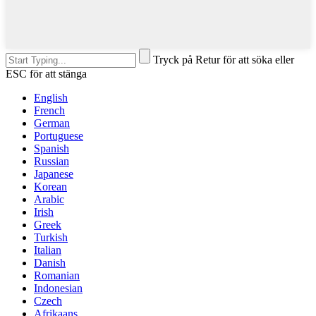
Tryck på Retur för att söka eller
ESC för att stänga
English
French
German
Portuguese
Spanish
Russian
Japanese
Korean
Arabic
Irish
Greek
Turkish
Italian
Danish
Romanian
Indonesian
Czech
Afrikaans