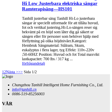
Hi Low Justerbara elektriska sängar
Ramterapisäng—HS101
Tanhill justerbar säng Tanhill Hi-Lo justerbara
sängar är speciellt utformade för att tillåta huvud,
fot och vertikal justering.Hi-Lo-sängen reser sig
bekvämt på en höjd som låter dig gå säkert ur
sängen eller för personer som behöver hjälp med
förflyttning på olika höjdnivåer.Kategori:
Hembruk Sängmaterial: Stålram, Skum,
eukalyptus i flera lager, tyg Effekt: 110v-220v
;50-60HZ Position: Huvud och fot Total maxvikt
lastkapacitet: 700 lbs / 317 kg ...
förfrågan
detalj
1
2
Nästa >
>>
Sida 1/2
Changzhou Tanhill Intelligent Home Furnishing Co., Ltd.
info@tanhill.cn
0086-519-85256003
VÅR