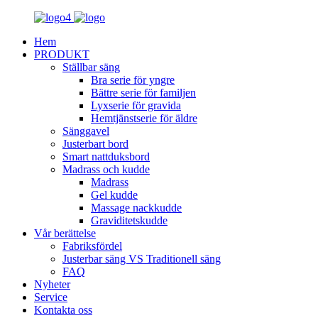
Hem
PRODUKT
Ställbar säng
Bra serie för yngre
Bättre serie för familjen
Lyxserie för gravida
Hemtjänstserie för äldre
Sänggavel
Justerbart bord
Smart nattduksbord
Madrass och kudde
Madrass
Gel kudde
Massage nackkudde
Graviditetskudde
Vår berättelse
Fabriksfördel
Justerbar säng VS Traditionell säng
FAQ
Nyheter
Service
Kontakta oss